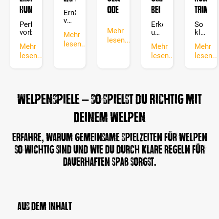
Hund
oder
beim
trimm
Ernährung
von
Halsband?
Hund
Perfekt
Erkennen
So
Zuchthündin
Mehr
vorbereitet
und
klappt
Mehr
und
lesen...
behandeln
es
Welpen
lesen...
Mehr
Mehr
Mehr
zuhaus
-
lesen...
lesen...
lesen...
Teil
I
Welpenspiele – so spielst du richtig mit
deinem Welpen
Erfahre, warum gemeinsame Spielzeiten für Welpen
so wichtig sind und wie du durch klare Regeln für
dauerhaften Spaß sorgst.
Aus dem Inhalt