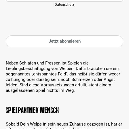
Datenschutz
Jetzt abonnieren
Neben Schlafen und Fressen ist Spielen die
Lieblingsbeschäftigung von Welpen. Dafür brauchen sie ein
sogenanntes „entspanntes Feld“, das heißt sie dürfen weder
zu hungrig oder durstig sein, noch Schmerzen oder Angst
leiden. Sind diese Voraussetzungen erfüllt, steht einem
ausgelassenen Spiel nichts im Weg.
SPIELPARTNER MENSCH
Sobald Dein Welpe in sein neues Zuhause gezogen ist, hat er