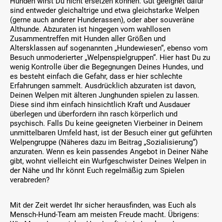
Hunden wirst Du nicht ersetzen können. Gut geeignet dafür
sind entweder gleichaltrige und etwa gleichstarke Welpen
(gerne auch anderer Hunderassen), oder aber souveräne
Althunde. Abzuraten ist hingegen vom wahllosen
Zusammentreffen mit Hunden aller Größen und
Altersklassen auf sogenannten „Hundewiesen“, ebenso vom
Besuch unmoderierter „Welpenspielgruppen“. Hier hast Du zu
wenig Kontrolle über die Begegnungen Deines Hundes, und
es besteht einfach die Gefahr, dass er hier schlechte
Erfahrungen sammelt. Ausdrücklich abzuraten ist davon,
Deinen Welpen mit älteren Junghunden spielen zu lassen.
Diese sind ihm einfach hinsichtlich Kraft und Ausdauer
überlegen und überfordern ihn rasch körperlich und
psychisch. Falls Du keine geeigneten Vierbeiner in Deinem
unmittelbaren Umfeld hast, ist der Besuch einer gut geführten
Welpengruppe (Näheres dazu im Beitrag „Sozialisierung“)
anzuraten. Wenn es kein passendes Angebot in Deiner Nähe
gibt, wohnt vielleicht ein Wurfgeschwister Deines Welpen in
der Nähe und Ihr könnt Euch regelmäßig zum Spielen
verabreden?
Mit der Zeit werdet Ihr sicher herausfinden, was Euch als
Mensch-Hund-Team am meisten Freude macht. Übrigens: