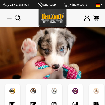
alt springen
0 28 62/581-501
Whatsapp
Händlersuche
Erstausstattung
Expertenartikel
Geschirr
Giardien
Hund