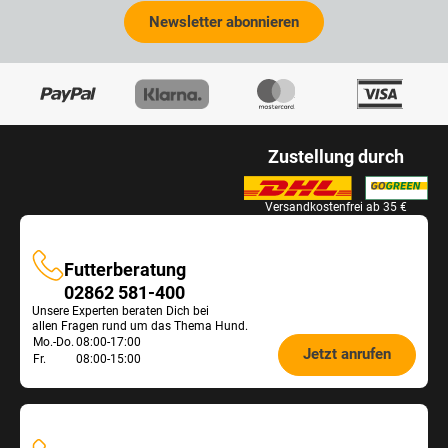
Newsletter abonnieren
Zustellung durch
Versandkostenfrei ab 35 €
Futterberatung
Futterberatung
02862 581-400
Unsere Experten beraten Dich bei
allen Fragen rund um das Thema Hund.
Öffnungszeiten
Mo.-Do.
08:00-17:00
Jetzt anrufen
Fr.
08:00-15:00
Futterberatung: