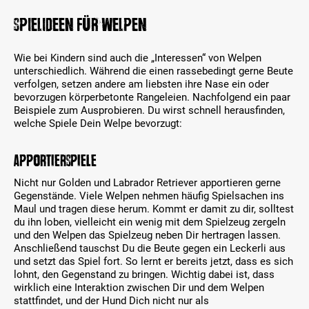
SPIELIDEEN FÜR WELPEN
Wie bei Kindern sind auch die „Interessen“ von Welpen
unterschiedlich. Während die einen rassebedingt gerne Beute
verfolgen, setzen andere am liebsten ihre Nase ein oder
bevorzugen körperbetonte Rangeleien. Nachfolgend ein paar
Beispiele zum Ausprobieren. Du wirst schnell herausfinden,
welche Spiele Dein Welpe bevorzugt:
Apportierspiele
Nicht nur Golden und Labrador Retriever apportieren gerne
Gegenstände. Viele Welpen nehmen häufig Spielsachen ins
Maul und tragen diese herum. Kommt er damit zu dir, solltest
du ihn loben, vielleicht ein wenig mit dem Spielzeug zergeln
und den Welpen das Spielzeug neben Dir hertragen lassen.
Anschließend tauschst Du die Beute gegen ein Leckerli aus
und setzt das Spiel fort. So lernt er bereits jetzt, dass es sich
lohnt, den Gegenstand zu bringen. Wichtig dabei ist, dass
wirklich eine Interaktion zwischen Dir und dem Welpen
stattfindet, und der Hund Dich nicht nur als