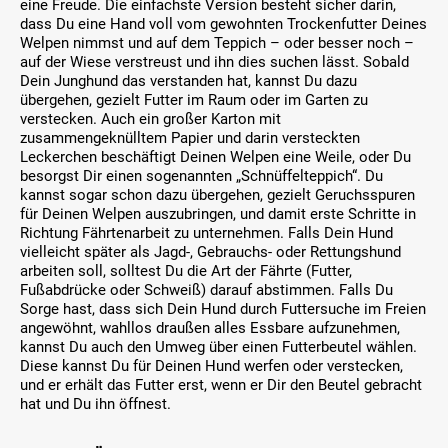
eine Freude. Die einfachste Version besteht sicher darin,
dass Du eine Hand voll vom gewohnten Trockenfutter Deines
Welpen nimmst und auf dem Teppich – oder besser noch –
auf der Wiese verstreust und ihn dies suchen lässt. Sobald
Dein Junghund das verstanden hat, kannst Du dazu
übergehen, gezielt Futter im Raum oder im Garten zu
verstecken. Auch ein großer Karton mit
zusammengeknülltem Papier und darin versteckten
Leckerchen beschäftigt Deinen Welpen eine Weile, oder Du
besorgst Dir einen sogenannten „Schnüffelteppich“. Du
kannst sogar schon dazu übergehen, gezielt Geruchsspuren
für Deinen Welpen auszubringen, und damit erste Schritte in
Richtung Fährtenarbeit zu unternehmen. Falls Dein Hund
vielleicht später als Jagd-, Gebrauchs- oder Rettungshund
arbeiten soll, solltest Du die Art der Fährte (Futter,
Fußabdrücke oder Schweiß) darauf abstimmen. Falls Du
Sorge hast, dass sich Dein Hund durch Futtersuche im Freien
angewöhnt, wahllos draußen alles Essbare aufzunehmen,
kannst Du auch den Umweg über einen Futterbeutel wählen.
Diese kannst Du für Deinen Hund werfen oder verstecken,
und er erhält das Futter erst, wenn er Dir den Beutel gebracht
hat und Du ihn öffnest.