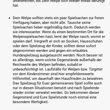
unterbrechen, bis Dein Welpe sich wieder etwas beruhigt
hat.
Dein Welpe sollten stets ein paar Spielsachen zur freien
Verfügung haben, aber nicht alle. Tausche seine
Spielsachen lieber regelmäßig durch. Dadurch werden
sie interessanter. Wenn du einen bestimmten Ort für die
Welpenspielsachen hast, lernt der Welpe rasch, womit er
spielen darf. Vergreift er sich an Socken, Hausschuhen
oder dem Spielzeug der Kinder, sollten diese sofort
abgenommen werden und gegen ein erlaubtes
Hundespielzeug ausgetauscht werden. Noch besser ist
es allerdings, wenn solche Gegenstände außerhalb der
Reichweite des Welpen befinden, sobald er
unbeaufsichtigt ist. Laufställe für Welpen bzw. Türgitter
vor dem Kinderzimmer sind hier empfehlenswerte
Hilfsmittel, um dauerhaft den Hausfrieden zu bewahren.
Das Spielzeug für Euer gemeinsames Spiel sollte auch
nur in diesen Situationen benutzt und nach Spielende
wieder sicher verwahrt werden. So bekommen dieser
Gegenstand und Eure Spielstunde noch einmal eine
besondere Wertigkeit.