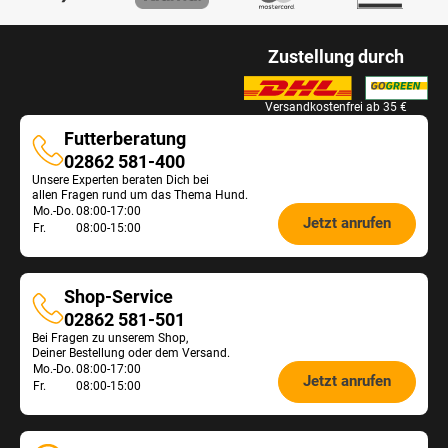
n
u
w
i
n
e
k
e
e
a
n
t
r
d
Zustellung durch
u
d
-
d
e
s
i
V
e
n
g
e
a
n
Versandkostenfrei ab 35 €
e
e
v
r
.
n
w
Futterberatung
e
i
P
ä
Futterberatung
r
02862 581-400
a
r
h
s
n
Unsere Experten beraten Dich bei
o
l
allen Fragen rund um das Thema Hund.
c
t
d
t
Öffnungszeiten
Mo.-Do.
08:00-17:00
h
e
Jetzt anrufen
u
w
Fr.
08:00-15:00
i
n
Futterberatung:
k
e
e
a
t
r
d
u
-
d
e
s
Shop-Service
V
e
n
g
Shop-
02862 581-501
a
n
e
e
Bei Fragen zu unserem Shop,
Service
r
.
n
w
Deiner Bestellung oder dem Versand.
i
P
Öffnungszeiten
ä
Mo.-Do.
08:00-17:00
a
Jetzt anrufen
r
Fr.
08:00-15:00
h
Shop-
n
o
l
t
Service:
d
t
e
u
w