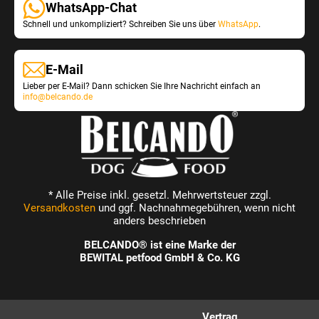
n
WhatsApp-Chat
k
e
a
t
r
Schnell und unkompliziert? Schreiben Sie uns über
WhatsApp
.
u
-
d
s
V
e
g
a
n
E-Mail
e
r
.
w
Lieber per E-Mail? Dann schicken Sie Ihre Nachricht einfach an
i
info@belcando.de
ä
a
h
n
l
t
t
e
w
n
e
a
r
u
d
* Alle Preise inkl. gesetzl. Mehrwertsteuer zzgl.
s
e
Versandkosten
und ggf. Nachnahmegebühren, wenn nicht
g
n
anders beschrieben
e
.
w
BELCANDO® ist eine Marke der
ä
BEWITAL petfood GmbH & Co. KG
h
l
t
w
Vertrag