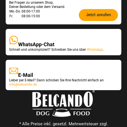
Bei Fragen zu unserem Shop,
Service
Deiner Bestellung oder dem Versand.
Öffnungszeiten
Mo.-Do.
08:00-17:00
Jetzt anrufen
Fr.
08:00-15:00
Shop-
Service:
WhatsApp-Chat
Schnell und unkompliziert? Schreiben Sie uns über
WhatsApp
.
E-Mail
Lieber per E-Mail? Dann schicken Sie Ihre Nachricht einfach an
info@belcando.de
* Alle Preise inkl. gesetzl. Mehrwertsteuer zzgl.