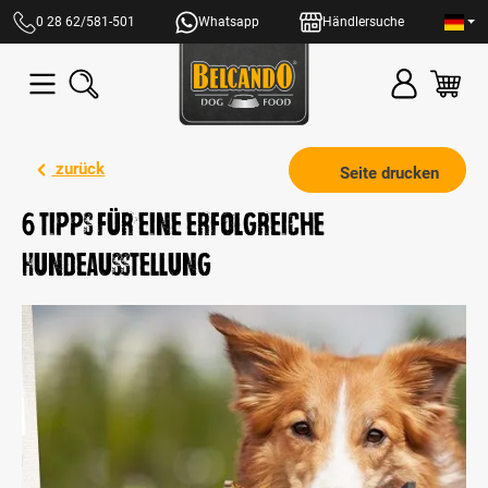
alt springen
0 28 62/581-501
Whatsapp
Händlersuche
zurück
Seite drucken
6 Tipps für eine erfolgreiche
Hundeausstellung