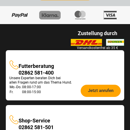
Zustellung durch
Versandkostenfrei ab 35 €
Futterberatung
Futterberatung
02862 581-400
Unsere Experten beraten Dich bei
allen Fragen rund um das Thema Hund.
Öffnungszeiten
Mo.-Do.
08:00-17:00
Jetzt anrufen
Fr.
08:00-15:00
Futterberatung:
Shop-Service
Shop-
02862 581-501