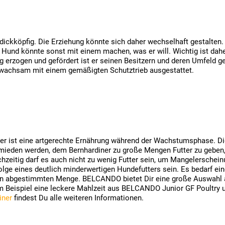
dickköpfig. Die Erziehung könnte sich daher wechselhaft gestalten. 
r Hund könnte sonst mit einem machen, was er will. Wichtig ist dah
erzogen und gefördert ist er seinen Besitzern und deren Umfeld ge
d wachsam mit einem gemäßigten Schutztrieb ausgestattet.
ger ist eine artgerechte Ernährung während der Wachstumsphase. D
vermieden werden, dem Bernhardiner zu große Mengen Futter zu geben,
zeitig darf es auch nicht zu wenig Futter sein, um Mangelersche
e eines deutlich minderwertigen Hundefutters sein. Es bedarf eine
en abgestimmten Menge. BELCANDO bietet Dir eine große Auswahl a
um Beispiel eine leckere Mahlzeit aus BELCANDO Junior GF Poultry
iner
findest Du alle weiteren Informationen.