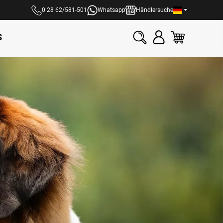
0 28 62/581-501
Whatsapp
Händlersuche
S