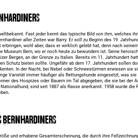
rnhardiners
weltbekannt. Fast jeder kennt das typische Bild von ihm, welches 
rnhardiner aller Zeiten war Barry. Er soll zu Beginn des 19. Jahrhu
 erbringen, wohl aber, dass er wirklich gelebt hat, denn nach sein
he Museum Bern, wo er noch heute zu bewundern ist. Seine heroisch
er Bergen, an der Grenze zu Italien. Bereits im 11. Jahrhundert h
den Schutz bieten sollte. Ungefähr ab dem 17. Jahrhundert sollen 
ienten. In der Nacht, bei Nebel oder Schneestürmen erwiesen sie sic
ige Varietät immer häufiger als Rettungshunde eingesetzt, was sie
nner des Hospizes oder Bauern im Tal abgegeben, die sie bei der Arb
Nationalhund, sind seit 1887 als Rasse anerkannt. 1958 wurde die Ra
eben.
s Bernhardiners
röße und erhabene Gesamterscheinung, die durch ihre Fellzeichnung