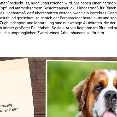
atten“ bedeckt ist, noch unterstrichen wird. Sie haben einen harmon
opf und aufmerksamem Gesichtsausdruck. Mindestmaß für Rüden b
Das Höchstmaß darf überschritten werden, wenn ein korrektes Gan
itshund gezüchtet, zeigt sich der Bernhardiner heute aktiv und sport
Zughundesport und Mantrailing sind nur wenige Aktivitäten, die der 
h immer größerer Beliebtheit. Soziale Arbeit liegt ihm im Blut und so
es, den ursprünglichen Zweck eines Arbeitshundes zu fördern.