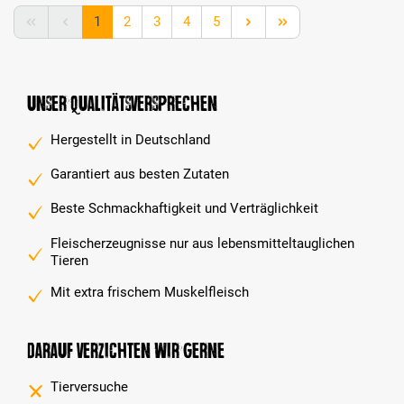
Seite
Seite
Seite
Seite
Seite
1
2
3
4
5
Unser Qualitätsversprechen
Hergestellt in Deutschland
Garantiert aus besten Zutaten
Beste Schmackhaftigkeit und Verträglichkeit
Fleischerzeugnisse nur aus lebensmitteltauglichen
Tieren
Mit extra frischem Muskelfleisch
Darauf verzichten wir gerne
Tierversuche