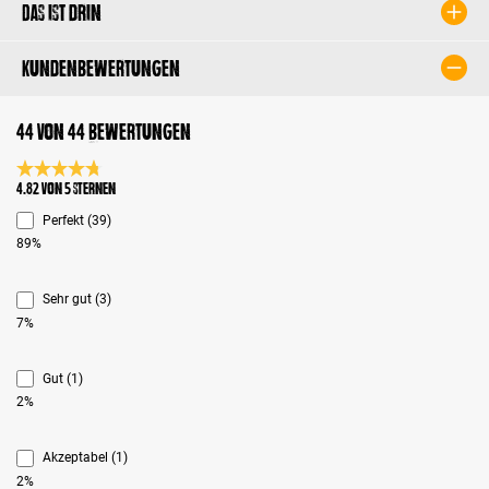
Das ist drin
Kundenbewertungen
44 von 44 Bewertungen
Durchschnittliche Bewertung 4.8 von 5 Sternen
4.82 von 5 Sternen
Perfekt (39)
89%
Sehr gut (3)
7%
Gut (1)
2%
Akzeptabel (1)
2%