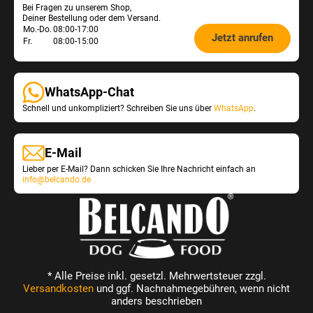
Bei Fragen zu unserem Shop,
Service
Deiner Bestellung oder dem Versand.
Öffnungszeiten
Mo.-Do.
08:00-17:00
Jetzt anrufen
Fr.
08:00-15:00
Shop-
Service:
WhatsApp-Chat
Schnell und unkompliziert? Schreiben Sie uns über
WhatsApp
.
E-Mail
Lieber per E-Mail? Dann schicken Sie Ihre Nachricht einfach an
info@belcando.de
* Alle Preise inkl. gesetzl. Mehrwertsteuer zzgl.
Versandkosten
und ggf. Nachnahmegebühren, wenn nicht
anders beschrieben