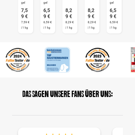
gel
gel
gel
7,5
6,5
8,2
8,2
6,5
9 €
9 €
9 €
9 €
9 €
7,59 €
6,59 €
8,29 €
8,29 €
6,59 €
| 1 kg
| 1 kg
| 1 kg
| 1 kg
| 1 kg
Das sagen unsere Fans über uns: