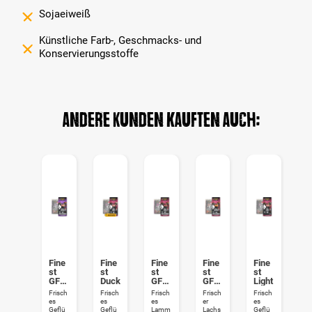
Sojaeiweiß
Künstliche Farb-, Geschmacks- und
Konservierungsstoffe
Andere Kunden kauften auch:
Fine
Fine
Fine
Fine
Fine
st
st
st
st
st
GF
Duck
GF
GF
Light
Seni
Lam
Salm
Frisch
Frisch
Frisch
Frisch
Frisch
or
b
on
es
es
es
er
es
Geflü
Geflü
Lamm
Lachs
Geflü