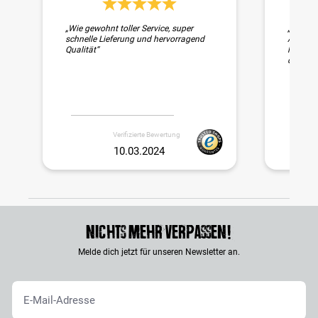
Durchschnittliche Bewertung 5 von 5 Sternen
„Wie gewohnt toller Service, super
„Schnell
schnelle Lieferung und hervorragend
Auch di
Qualität“
liebevol
das Futt
Verifizierte Bewertung
10.03.2024
Nichts mehr verpassen!
Melde dich jetzt für unseren Newsletter an.