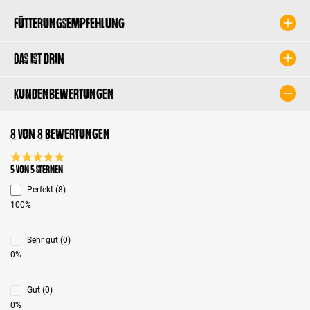
Fütterungsempfehlung
Das ist drin
Kundenbewertungen
8 von 8 Bewertungen
Durchschnittliche Bewertung 5 von 5 Sternen
5 von 5 Sternen
Perfekt (8)
100%
Sehr gut (0)
0%
Gut (0)
0%