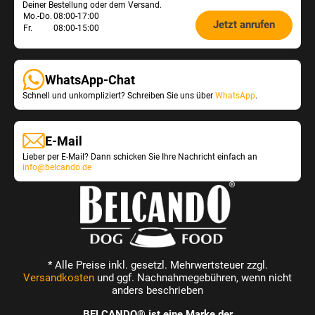
Deiner Bestellung oder dem Versand.
Öffnungszeiten
Mo.-Do.
08:00-17:00
Jetzt anrufen
Fr.
08:00-15:00
Shop-
Service:
WhatsApp-Chat
Schnell und unkompliziert? Schreiben Sie uns über
WhatsApp
.
E-Mail
Lieber per E-Mail? Dann schicken Sie Ihre Nachricht einfach an
info@belcando.de
* Alle Preise inkl. gesetzl. Mehrwertsteuer zzgl.
Versandkosten
und ggf. Nachnahmegebühren, wenn nicht
anders beschrieben
BELCANDO® ist eine Marke der