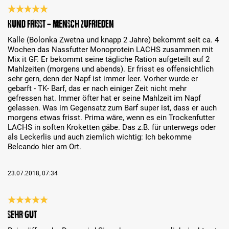
Bewertung mit 5 von 5 Sternen
Hund frisst - Mensch zufrieden
Kalle (Bolonka Zwetna und knapp 2 Jahre) bekommt seit ca. 4
Wochen das Nassfutter Monoprotein LACHS zusammen mit
Mix it GF. Er bekommt seine tägliche Ration aufgeteilt auf 2
Mahlzeiten (morgens und abends). Er frisst es offensichtlich
sehr gern, denn der Napf ist immer leer. Vorher wurde er
gebarft - TK- Barf, das er nach einiger Zeit nicht mehr
gefressen hat. Immer öfter hat er seine Mahlzeit im Napf
gelassen. Was im Gegensatz zum Barf super ist, dass er auch
morgens etwas frisst. Prima wäre, wenn es ein Trockenfutter
LACHS in soften Kroketten gäbe. Das z.B. für unterwegs oder
als Leckerlis und auch ziemlich wichtig: Ich bekomme
Belcando hier am Ort.
23.07.2018, 07:34
Bewertung mit 5 von 5 Sternen
sehr gut