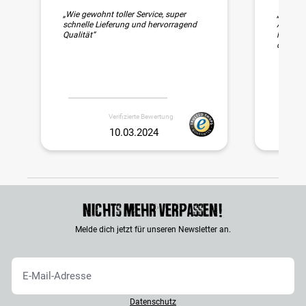
Durchschnittliche Bewertung 5 von 5 Sternen
„Wie gewohnt toller Service, super
„Schnell
schnelle Lieferung und hervorragend
Auch di
Qualität“
liebevol
das Futt
Verifizierte Bewertung
10.03.2024
Nichts mehr verpassen!
Melde dich jetzt für unseren Newsletter an.
Datenschutz