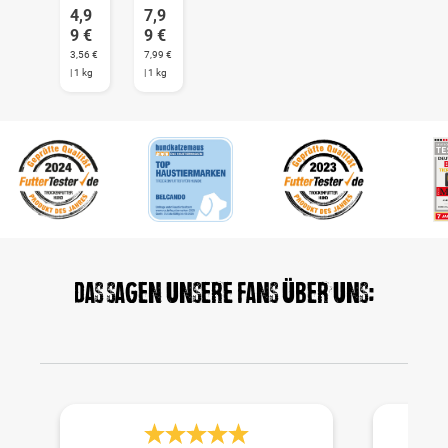
4,9
7,9
9 €
9 €
3,56 €
7,99 €
| 1 kg
| 1 kg
Das sagen unsere Fans über uns: