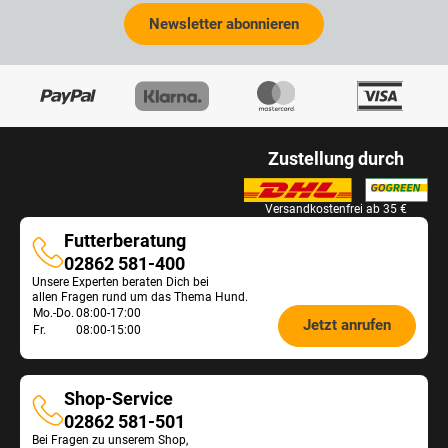
Newsletter abonnieren
Zustellung durch
Versandkostenfrei ab 35 €
Futterberatung
Futterberatung
02862 581-400
Unsere Experten beraten Dich bei
allen Fragen rund um das Thema Hund.
Öffnungszeiten
Mo.-Do.
08:00-17:00
Jetzt anrufen
Fr.
08:00-15:00
Futterberatung:
Shop-Service
Shop-
02862 581-501
Bei Fragen zu unserem Shop,
Service